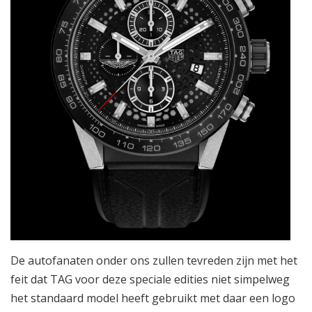
De autofanaten onder ons zullen tevreden zijn met het
feit dat TAG voor deze speciale edities niet simpelweg
het standaard model heeft gebruikt met daar een logo