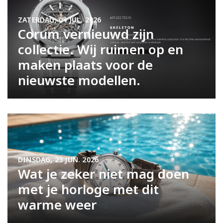
ZATERDAG, 04 JUL. 2026
Corum vernieuwd zijn
collectie. Wij ruimen op en
maken plaats voor de
nieuwste modellen.
DINSDAG, 23 JUN. 2026
Wat je zeker niet mag doen
met je horloge met dit
warme weer