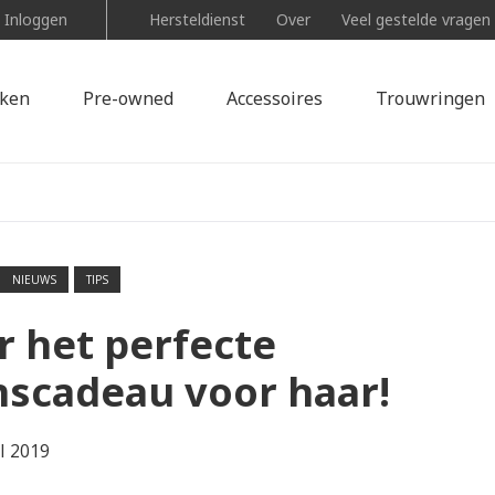
Inloggen
Hersteldienst
Over
Veel gestelde vragen
ken
Pre-owned
Accessoires
Trouwringen
NIEUWS
TIPS
r het perfecte
nscadeau voor haar!
I 2019