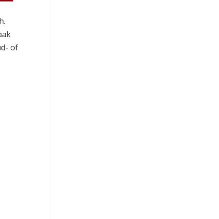
h
.
aak
d- of