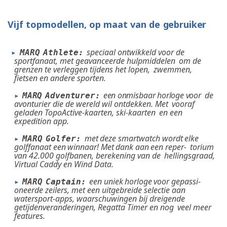
Vijf
topmodellen,
op
maat
van
de
gebruiker
speciaal
ontwikkeld
voor
de
▸
MARQ
Athlete:
sportfanaat, met geavanceerde hulpmiddelen
om de
grenzen te verleggen tijdens het lopen,
zwemmen,
fietsen en andere sporten.
een
onmisbaar
horloge
voor
de
▸
MARQ
Adventurer:
avonturier die de wereld wil ontdekken. Met
vooraf
geladen TopoActive-kaarten, ski-kaarten
en een
expedition app.
met
deze
smartwatch
wordt
elke
▸
MARQ
G
o
l
f
e
r
:
golffanaat
een
winnaar!
Met
dank
aan
een
reper-
torium
van 42.000 golfbanen, berekening van de
hellingsgraad,
Virtual Caddy en Wind Data.
een
uniek
horloge
voor
gepassi-
▸
MARQ
C
ap
t
ai
n
:
oneerde zeilers, met een uitgebreide selectie aan
watersport-apps, waarschuwingen bij dreigende
getijdenveranderingen, Regatta Timer en nog
veel meer
features.