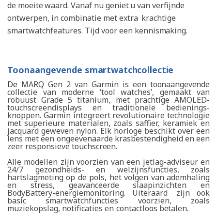
de
moeite
waard.
Vanaf
nu
geniet
u van verfijnde
ontwerpen, in combinatie met extra
krachtige
smartwatchfeatures. Tijd voor een ken
nismaking.
Toonaangevende
smartwatchcollectie
De
MARQ
Gen
2
van
Garmin
is
een
toonaangevende
collectie
van
moderne
‘tool
watches’,
gemaakt
van
robuust
Grade
5
titanium,
met
prachtige
AMOLED-
touchscreendisplays
en
traditionele
bedienings-
knoppen. Garmin integreert revolutionaire technologie
met
superieure
materialen,
zoals
saffier, keramiek en
jacquard geweven nylon. Elk horloge beschikt over een
lens met een ongeëvenaarde krasbestendigheid en een
zeer responsieve touch
screen.
Alle modellen zijn voorzien van een jetlag-adviseur en
24/7 gezondheids- en welzijnsfuncties, zoals
hartslagmeting op de pols, het volgen van
ademhaling
en stress, geavanceerde slaapinzichten en
BodyBattery-energiemonitoring. Uiteraard
zijn ook
basic smartwatchfuncties voorzien, zoals
muziekopslag,
notificaties
en
contactloos
betalen.