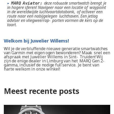
deze robuuste
smartwatch brengt
je
▸
MARQ
Aviator:
in hogere sferen! Navigeer naar een locatie of
waypoint
in de wereldwijde luchtvaartdatabank,
of activeer een
route naar een nabijgelegen
luchthaven. Een jetlag
adviser en vliegweerrap-
porten vormen de kers op de
taart.
Welkom
bij
Juwelier
Willems!
Wil
je
de
verbluffende
nieuwe
generatie
smartwat
ches
van
Garmin
met
eigen
ogen
bewonderen?
Maak
snel een
afspraak met Juwelier Willems in Sint-
Truiden!
Wij
zijn
de
enige
dealer
in
Limburg
van
het
MARQ Gen 2-
gamma, inclusief de nodige full service.
Je bent van
harte welkom in onze winkel!
Meest recente posts