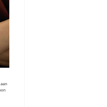
n aan
woon