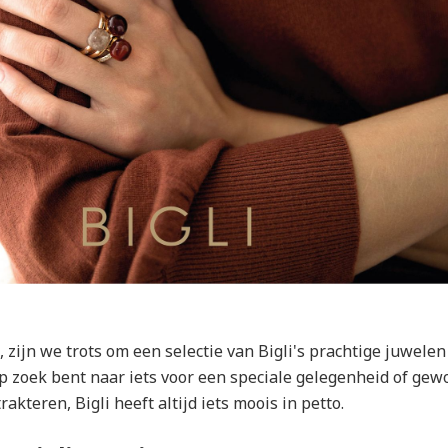
, zijn we trots om een selectie van Bigli's prachtige juwele
op zoek bent naar iets voor een speciale gelegenheid of ge
trakteren, Bigli heeft altijd iets moois in petto.