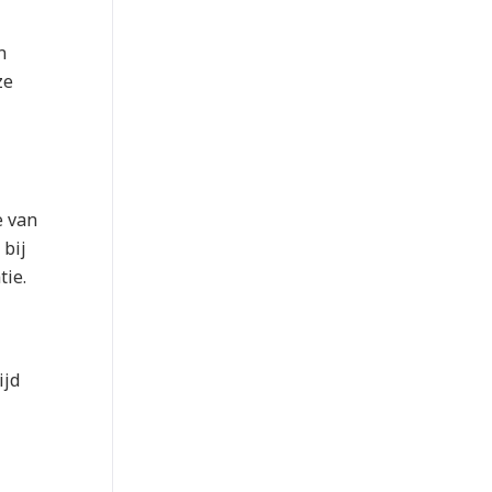
n
ze
e van
bij
tie.
ijd