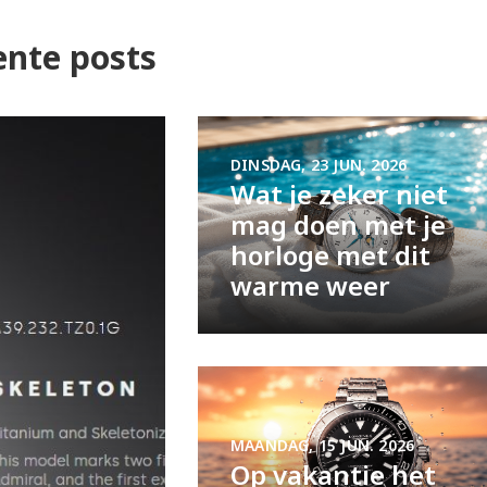
ente posts
DINSDAG, 23 JUN. 2026
Wat je zeker niet
mag doen met je
horloge met dit
warme weer
MAANDAG, 15 JUN. 2026
Op vakantie het