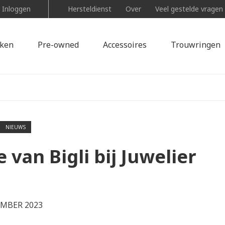
Inloggen
Hersteldienst
Over
Veel gestelde vragen
ken
Pre-owned
Accessoires
Trouwringen
NIEUWS
 van Bigli bij Juwelier
EMBER 2023