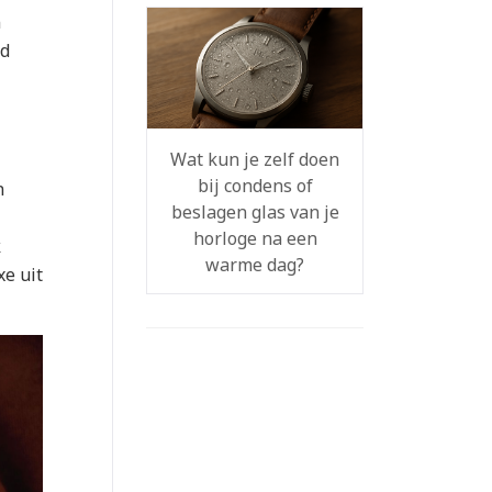
n
ld
Wat kun je zelf doen
bij condens of
n
beslagen glas van je
horloge na een
k
warme dag?
xe uit