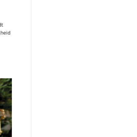
dt
nheid