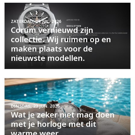
ZATERDAG, 04 JUL. 2026
Corum vernieuwd zijn
collectie. Wij ruimen op en
maken plaats voor de
nieuwste modellen.
DINSDAG, 23 JUN. 2026
Wat je zeker niet mag doen
met je horloge met dit
warme weer