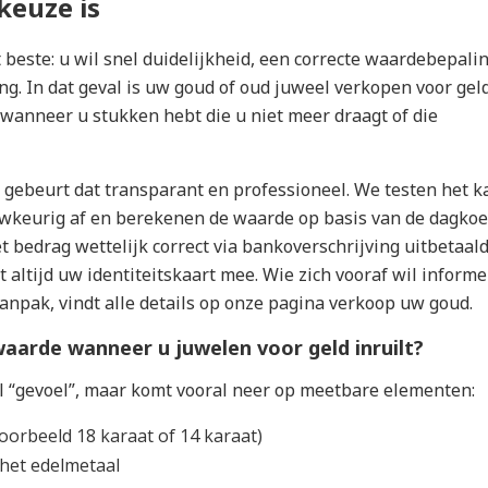
keuze is
beste: u wil snel duidelijkheid, een correcte waardebepali
ing. In dat geval is uw goud of oud juweel verkopen voor gel
 wanneer u stukken hebt die u niet meer draagt of die
 gebeurt dat transparant en professioneel. We testen het k
keurig af en berekenen de waarde op basis van de dagkoe
 bedrag wettelijk correct via bankoverschrijving uitbetaald
 altijd uw identiteitskaart mee. Wie zich vooraf wil inform
anpak, vindt alle details op onze pagina
verkoop uw goud
.
aarde wanneer u juwelen voor geld inruilt?
el “gevoel”, maar komt vooral neer op meetbare elementen:
voorbeeld 18 karaat of 14 karaat)
 het edelmetaal