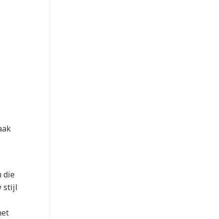
aak
 die
stijl
het