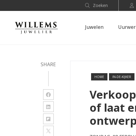
Zoeken
Juwelen
Uurwer
SHARE
HOME
IN-DE-KIJKER
Verkoop
of laat 
ontwer