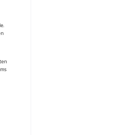
e.
en
ten
ems