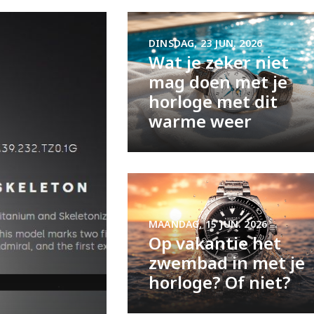
DINSDAG, 23 JUN. 2026
Wat je zeker niet
mag doen met je
horloge met dit
warme weer
MAANDAG, 15 JUN. 2026
Op vakantie het
zwembad in met je
horloge? Of niet?