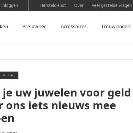
Inloggen
Hersteldienst
Over
Veel gestelde vragen
ken
Pre-owned
Accessoires
Trouwringen
NIEUWS
 je uw juwelen voor geld
er ons iets nieuws mee
pen