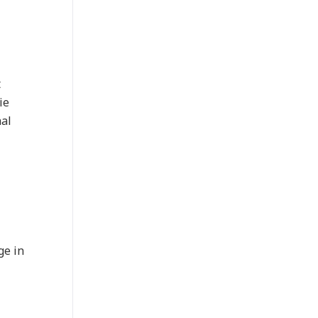
t
ie
aal
ge in