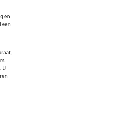
ng en
d een
araat,
rs.
. U
eren