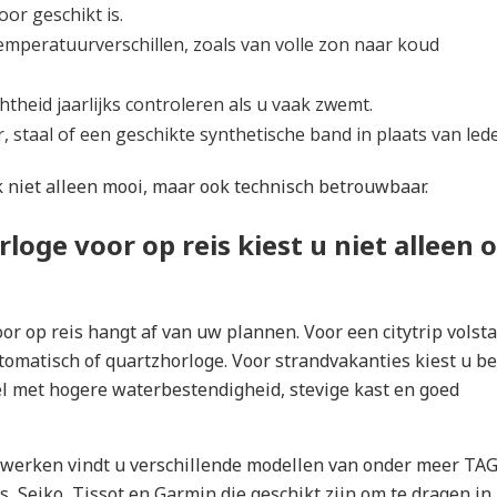
or geschikt is.
emperatuurverschillen, zoals van volle zon naar koud
htheid jaarlijks controleren als u vaak zwemt.
, staal of een geschikte synthetische band in plaats van lede
k niet alleen mooi, maar ook technisch betrouwbaar.
loge voor op reis kiest u niet alleen 
or op reis hangt af van uw plannen. Voor een citytrip volsta
tomatisch of quartzhorloge. Voor strandvakanties kiest u be
l met hogere waterbestendigheid, stevige kast en goed
rwerken
vindt u verschillende modellen van onder meer TA
s, Seiko, Tissot en Garmin die geschikt zijn om te dragen in