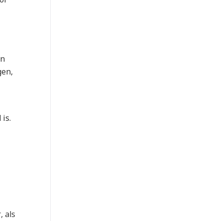
en
gen,
is.
, als