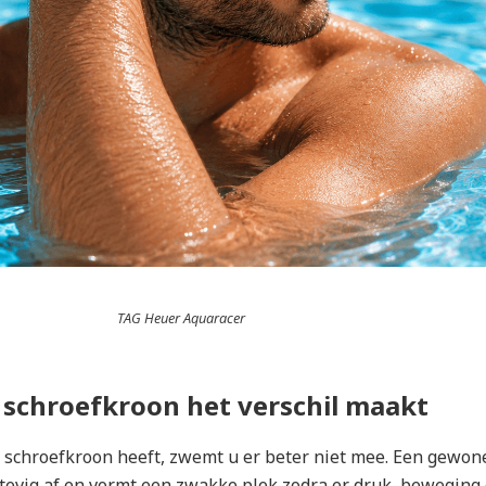
TAG Heuer Aquaracer
schroefkroon het verschil maakt
 schroefkroon heeft, zwemt u er beter niet mee. Een gewon
stevig af en vormt een zwakke plek zodra er druk, beweging 