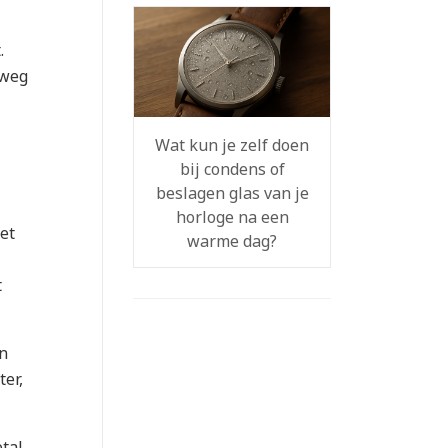
.
lweg
Wat kun je zelf doen
bij condens of
beslagen glas van je
horloge na een
et
warme dag?
t
an
er,
etal