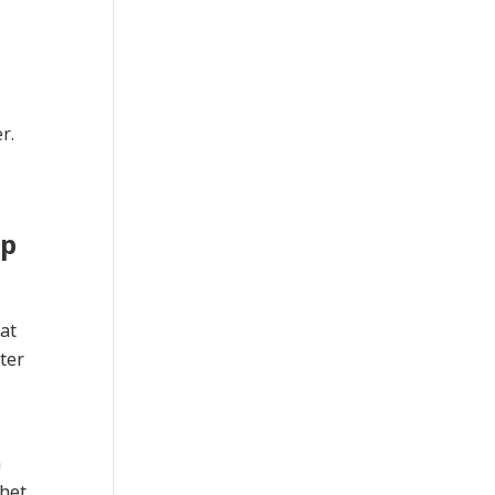
r.
op
at
ter
G
 het