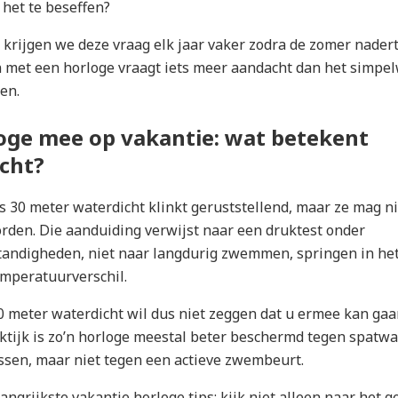
het te beseffen?
 krijgen we deze vraag elk jaar vaker zodra de zomer nadert
n met een horloge vraagt iets meer aandacht dan het simpe
ten.
oge mee op vakantie: wat betekent
cht?
s 30 meter waterdicht klinkt geruststellend, maar ze mag ni
orden. Die aanduiding verwijst naar een druktest onder
andigheden, niet naar langdurig zwemmen, springen in he
mperatuurverschil.
50 meter waterdicht wil dus niet zeggen dat u ermee kan ga
tijk is zo’n horloge meestal beter beschermd tegen spatwat
sen, maar niet tegen een actieve zwembeurt.
angrijkste vakantie horloge tips: kijk niet alleen naar het g