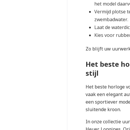
het model daarvo
Vermijd plotse t
zwembadwater.
Laat de waterdic
Kies voor rubber
Zo blijft uw uurwer
Het beste hor
stijl
Het beste horloge vo
vaak een elegant au
een sportiever mode
sluitende kroon.
In onze collectie
uu
Heuer, Longines, Ori