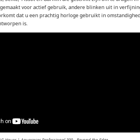
gemaakt voor actief gebruik, andere blinken uit in verfijnin
oorkomt dat u een prachtig horloge gebruikt in omstandighe
ntworpen is.
AG Heuer | Aquaracer Professional 300 - Beyond the Edge