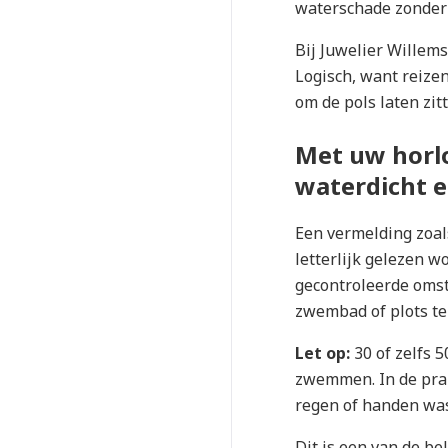
waterschade zonder 
Bij Juwelier Willems
Logisch, want reize
om de pols laten zit
Met uw horl
waterdicht e
Een vermelding zoal
letterlijk gelezen w
gecontroleerde omst
zwembad of plots te
Let op:
30 of zelfs 
zwemmen. In de prak
regen of handen was
Dit is een van de bel