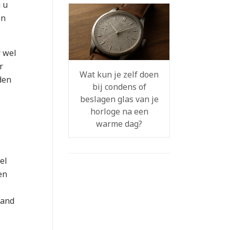
 u
en
r wel
r
Wat kun je zelf doen
den
bij condens of
beslagen glas van je
horloge na een
warme dag?
el
en
hand