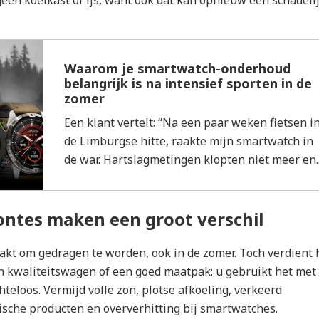
geen koelkast of ijs, want ook dat kan opnieuw een schadeli
Waarom je smartwatch-onderhoud
belangrijk is na intensief sporten in de
zomer
Een klant vertelt: “Na een paar weken fietsen i
de Limburgse hitte, raakte mijn smartwatch in
de war. Hartslagmetingen klopten niet meer en..
ontes maken een groot verschil
akt om gedragen te worden, ook in de zomer. Toch verdient 
en kwaliteitswagen of een goed maatpak: u gebruikt het met
chteloos. Vermijd volle zon, plotse afkoeling, verkeerd
che producten en oververhitting bij smartwatches.