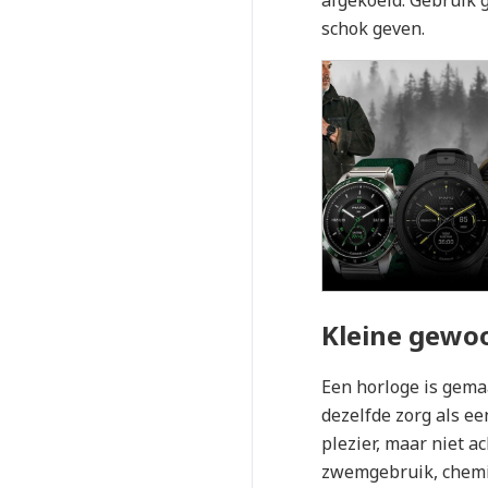
afgekoeld. Gebruik 
schok geven.
Kleine gewo
Een horloge is gema
dezelfde zorg als e
plezier, maar niet a
zwemgebruik, chemis