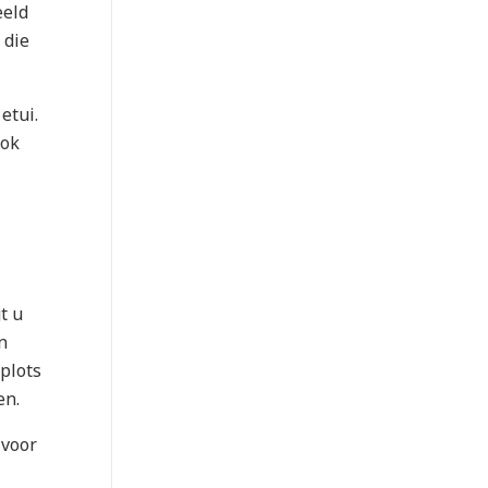
eeld
 die
etui.
ok
t u
n
plots
en.
 voor