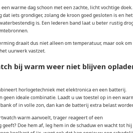
een warme dag schoon met een zachte, licht vochtige doek. 
dat iets grondiger, zolang de kroon goed gesloten is en het
aterbestendig is. Een lederen band laat u beter rustig dro
rmtebronnen.
erming draait dus niet alleen om temperatuur, maar ook om
het uurwerk vastzet.
ch bij warm weer niet blijven oplade
ineert horlogetechniek met elektronica en een batterij.
n geen ideale combinatie. Laadt u uw toestel op in een war
bank of in volle zon, dan kan de batterij extra belast worde
twatch warm aanvoelt, trager reageert of een
geeft? Doe hem af, leg hem in de schaduw en wacht tot hij 