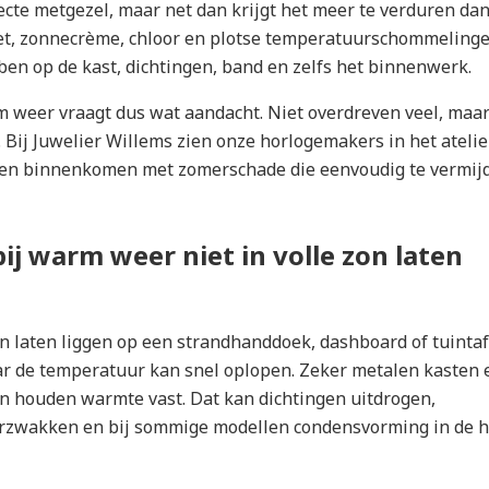
ecte metgezel, maar net dan krijgt het meer te verduren dan
et, zonnecrème, chloor en plotse temperatuurschommeling
en op de kast, dichtingen, band en zelfs het binnenwerk.
m weer vraagt dus wat aandacht. Niet overdreven veel, maa
 Bij Juwelier Willems zien onze horlogemakers in het atelie
en binnenkomen met zomerschade die eenvoudig te vermij
ij warm weer niet in volle zon laten
on laten liggen op een strandhanddoek, dashboard of tuintaf
aar de temperatuur kan snel oplopen. Zeker metalen kasten 
n houden warmte vast. Dat kan dichtingen uitdrogen,
erzwakken en bij sommige modellen condensvorming in de 