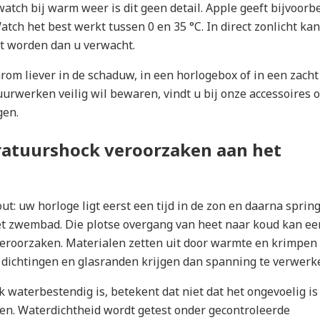
tch bij warm weer is dit geen detail. Apple geeft bijvoorb
tch het best werkt tussen 0 en 35 °C. In direct zonlicht kan
kt worden dan u verwacht.
om liever in de schaduw, in een horlogebox of in een zacht 
urwerken veilig wil bewaren, vindt u bij onze
accessoires
o
gen.
atuurshock veroorzaken aan het
t: uw horloge ligt eerst een tijd in de zon en daarna spring
t zwembad. Die plotse overgang van heet naar koud kan ee
roorzaken. Materialen zetten uit door warmte en krimpen 
l dichtingen en glasranden krijgen dan spanning te verwerk
 waterbestendig is, betekent dat niet dat het ongevoelig is
n. Waterdichtheid wordt getest onder gecontroleerde