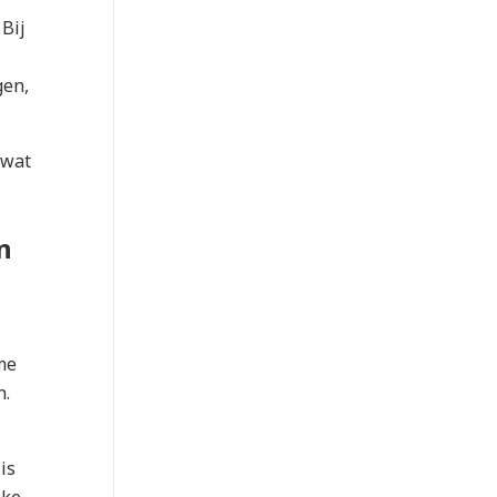
Bij
gen,
 wat
n
me
n.
is